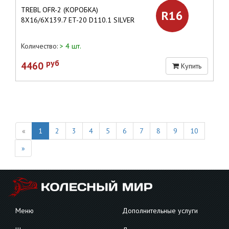
TREBL OFR-2 (КОРОБКА)
R16
8X16/6X139.7 ET-20 D110.1 SILVER
Количество:
> 4 шт.
руб
4460
Купить
«
1
2
3
4
5
6
7
8
9
10
»
Меню
Дополнительные услуги