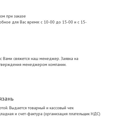
ом при заказе
бное для Вас время: с 10-00 до 15-00 и с 15-
 с Вами свяжется наш менеджер. Заявка на
одтверждения менеджером компании.
язань
ртой. Выдается товарный и кассовый чек
кладная и счет-фактура (организация плательщик НДС)