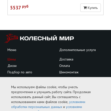
руб
5537
Купить
Меню
Дополнительные услуги
Шины
Доставка
Диски
Оплата
Подбор по авто
Шиномонтаж
Грузовые
Сезонное хранение
Контакты
Мы используем файлы cookie, чтобы учесть
предпочтения и улучшить работу сайта. Продолжая
Тел.
+7 (4912) 51-27-70 / 27-27-70
использовать данный сайт, Вы соглашаетесь с
использованием нами файлов cookie,
условиями
Рязань, ул. 3-и Бутырки, д. 1
обработки персональных данных
и
условиями
Условия обработки персональных данных