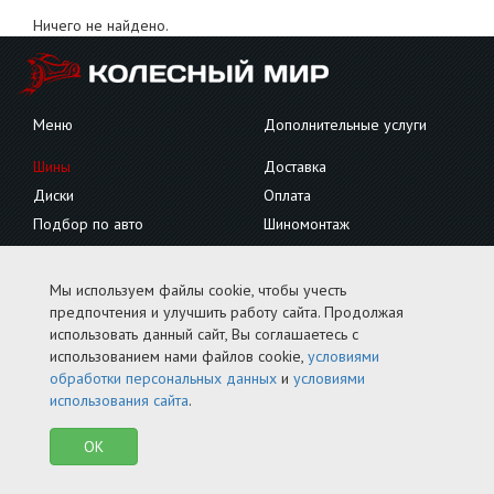
Ничего не найдено.
Меню
Дополнительные услуги
Шины
Доставка
Диски
Оплата
Подбор по авто
Шиномонтаж
Грузовые
Сезонное хранение
Контакты
Мы используем файлы cookie, чтобы учесть
предпочтения и улучшить работу сайта. Продолжая
Тел.
+7 (4912) 51-27-70 / 27-27-70
использовать данный сайт, Вы соглашаетесь с
использованием нами файлов cookie,
условиями
Рязань, ул. 3-и Бутырки, д. 1
обработки персональных данных
и
условиями
Условия обработки персональных данных
использования сайта
.
Условия использования сайта
OK
© 2006–2026 ООО "КОЛЕСНЫЙ МИР". СОЗДАНО В
ROKO GROUP
.