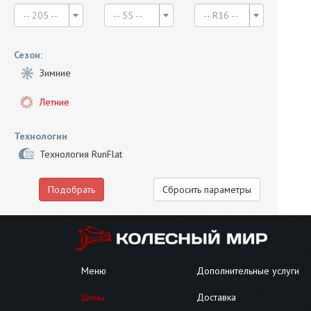
-- 205 --
-- 55 --
-- R16 --
Сезон:
Зимние
Летние
Технологии
Технология RunFlat
Подобрать
Сбросить параметры
Меню
Дополнительные услуги
Шины
Доставка