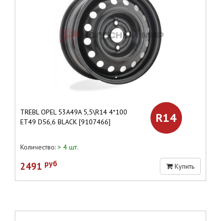
TREBL OPEL 53A49A 5,5\R14 4*100
R14
ET49 D56,6 BLACK [9107466]
Количество:
> 4 шт.
руб
2491
Купить