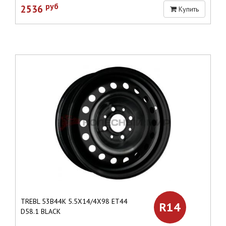
руб
2536
Купить
TREBL 53B44K 5.5X14/4X98 ET44
R14
D58.1 BLACK