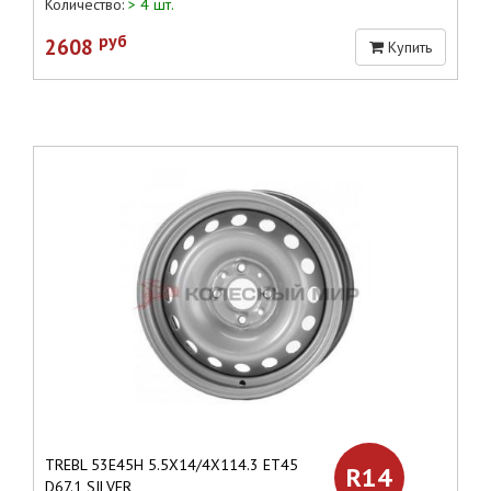
Количество:
> 4 шт.
руб
2608
Купить
TREBL 53E45H 5.5X14/4X114.3 ЕТ45
R14
D67.1 SILVER