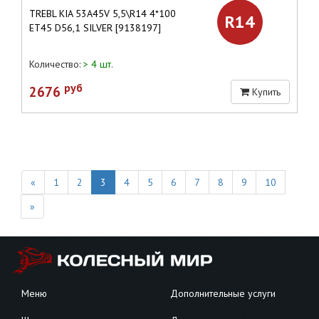
TREBL KIA 53A45V 5,5\R14 4*100
R14
ET45 D56,1 SILVER [9138197]
Количество:
> 4 шт.
руб
2676
Купить
«
1
2
3
4
5
6
7
8
9
10
»
Меню
Дополнительные услуги