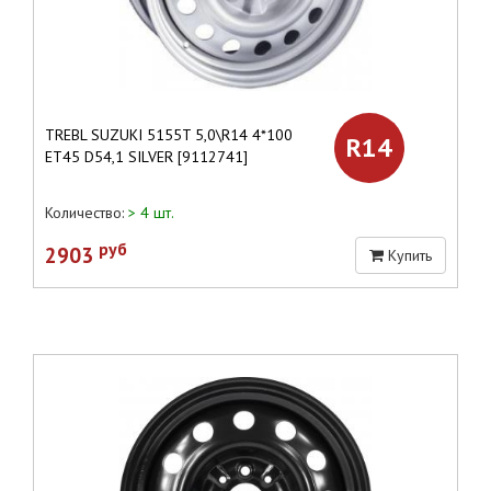
TREBL SUZUKI 5155T 5,0\R14 4*100
R14
ET45 D54,1 SILVER [9112741]
Количество:
> 4 шт.
руб
2903
Купить