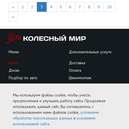
«
1
2
3
4
5
6
7
8
9
10
»
Меню
Дополнительные услуги
Шины
Доставка
Диски
Оплата
Подбор по авто
Шиномонтаж
Грузовые
Сезонное хранение
Контакты
Мы используем файлы cookie, чтобы учесть
предпочтения и улучшить работу сайта. Продолжая
Тел.
+7 (4912) 51-27-70 / 27-27-70
использовать данный сайт, Вы соглашаетесь с
использованием нами файлов cookie,
условиями
Рязань, ул. 3-и Бутырки, д. 1
обработки персональных данных
и
условиями
Условия обработки персональных данных
использования сайта
.
Условия использования сайта